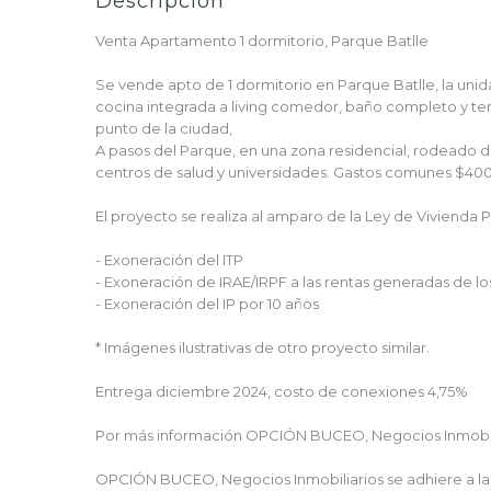
Descripción
Venta Apartamento 1 dormitorio, Parque Batlle
Se vende apto de 1 dormitorio en Parque Batlle, la unid
cocina integrada a living comedor, baño completo y te
punto de la ciudad,
A pasos del Parque, en una zona residencial, rodeado de
centros de salud y universidades. Gastos comunes $40
El proyecto se realiza al amparo de la Ley de Vivienda
- Exoneración del ITP
- Exoneración de IRAE/IRPF a las rentas generadas de los
- Exoneración del IP por 10 años
* Imágenes ilustrativas de otro proyecto similar.
Entrega diciembre 2024, costo de conexiones 4,75%
Por más información OPCIÓN BUCEO, Negocios Inmobilia
OPCIÓN BUCEO, Negocios Inmobiliarios se adhiere a la P