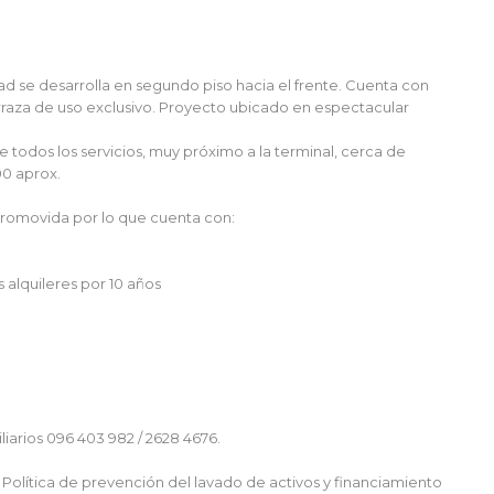
ad se desarrolla en segundo piso hacia el frente. Cuenta con
rraza de uso exclusivo. Proyecto ubicado en espectacular
 todos los servicios, muy próximo a la terminal, cerca de
00 aprox.
 Promovida por lo que cuenta con:
 alquileres por 10 años
rios 096 403 982 / 2628 4676.
olítica de prevención del lavado de activos y financiamiento