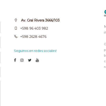
Av. Gral Rivera 3666/103
N
+598 96 403 982
i
+598 2628 4676
O
p
Seguinos en redes sociales!
b
c
n