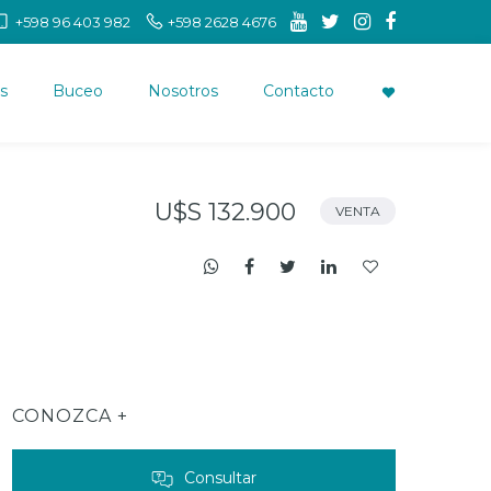
+598 96 403 982
+598 2628 4676
s
Buceo
Nosotros
Contacto
U$S 132.900
VENTA
CONOZCA +
Consultar